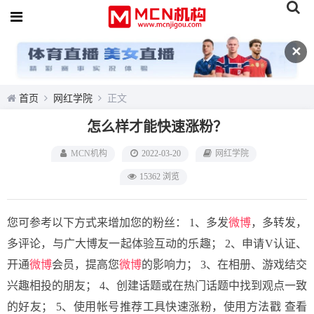
✕
首页
网红学院
正文
怎么样才能快速涨粉？
MCN机构
2022-03-20
网红学院
15362 浏览
您可参考以下方式来增加您的粉丝： 1、多发
微博
，多转发，
多评论，与广大博友一起体验互动的乐趣； 2、申请V认证、
开通
微博
会员，提高您
微博
的影响力； 3、在相册、游戏结交
兴趣相投的朋友； 4、创建话题或在热门话题中找到观点一致
的好友； 5、使用帐号推荐工具快速涨粉，使用方法戳 查看