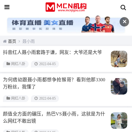
✕
首页
聂小雨
抖音红人聂小雨套路于谦，网友：大爷还是大爷
网红八卦
2022-04-05
为何痞幼跟聂小雨都想争抢猴哥？看到他那3300
万粉丝，我懂了
网红八卦
2022-04-05
颜值全方面的碾压，热巴VS聂小雨，这就是为什
么网红不敢出镜