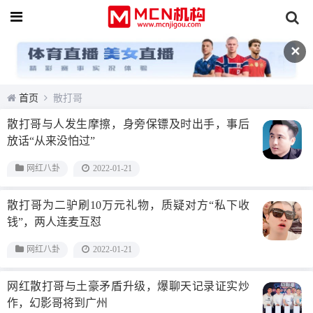
✕
首页
散打哥
散打哥与人发生摩擦，身旁保镖及时出手，事后
放话“从来没怕过”
网红八卦
2022-01-21
散打哥为二驴刷10万元礼物，质疑对方“私下收
钱”，两人连麦互怼
网红八卦
2022-01-21
网红散打哥与土豪矛盾升级，爆聊天记录证实炒
作，幻影哥将到广州