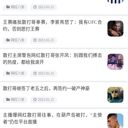
网红八卦
2022-01-21
王赛痛批散打哥拳赛，李景亮怒了：我有UFC合
约，否则愿打王赛
网红八卦
2022-01-21
散打主席警告网红散打哥张开凤：别蹭我们搏击
的热度，都给我滚开
网红八卦
2022-01-21
散打哥继签丁老五之后，再签约一破产神豪
网红八卦
2022-01-21
主播爆网红散打哥往事，在葫芦岛被打，“主使
者”仍在平台直播