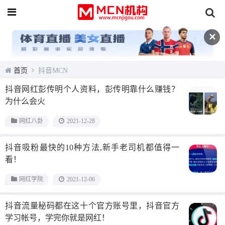
✕
首页
抖音MCN
抖音网红彭传明个人资料，彭传明靠什么赚钱？
为什么会火
网红八卦
2021-12-28
抖音吸粉最快的10种方法,新手老司机都值得一
看！
网红学院
2021-12-06
抖音流量秘码都在这十个官方账号里，抖音官方
学习帐号，学完你就是网红！