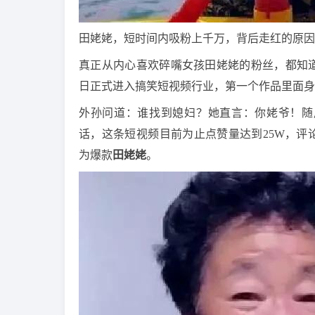
田姥姥，短时间内吸粉上千万，背后走红的原因
真正从内心喜欢碎嘴女孩田姥姥的粉丝，都知道她
日正式进入搞笑短视频行业，第一个作品里面身
外孙问道：谁找到媳妇？她直言：你姥爷！随
话，这条短视频目前为止点赞量达到25W，评论
为爆款
田姥姥
。