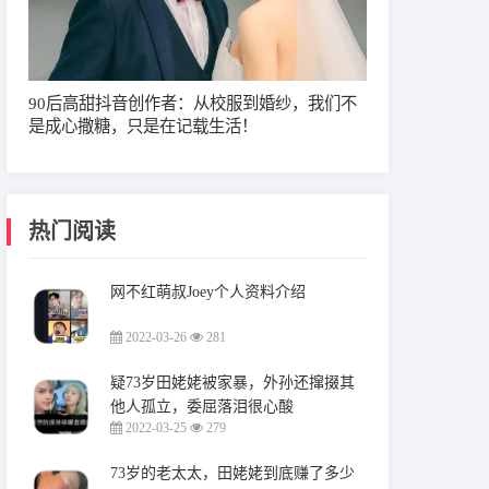
90后高甜抖音创作者：从校服到婚纱，我们不
是成心撒糖，只是在记载生活！
热门阅读
网不红萌叔Joey个人资料介绍
2022-03-26
281
疑73岁田姥姥被家暴，外孙还撺掇其
他人孤立，委屈落泪很心酸
2022-03-25
279
73岁的老太太，田姥姥到底赚了多少