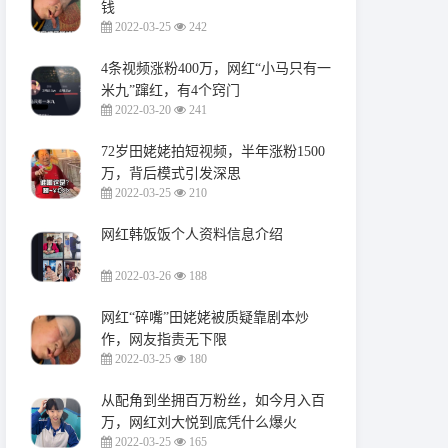
钱
2022-03-25
242
4条视频涨粉400万，网红“小马只有一
米九”蹿红，有4个窍门
2022-03-20
241
72岁田姥姥拍短视频，半年涨粉1500
万，背后模式引发深思
2022-03-25
210
网红韩饭饭个人资料信息介绍
2022-03-26
188
网红“碎嘴”田姥姥被质疑靠剧本炒
作，网友指责无下限
2022-03-25
180
从配角到坐拥百万粉丝，如今月入百
万，网红刘大悦到底凭什么爆火
2022-03-25
165