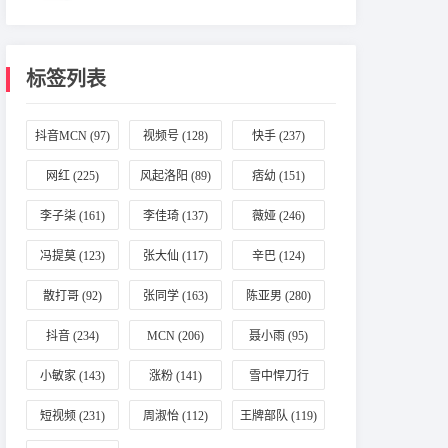
标签列表
抖音MCN
(97)
视频号
(128)
快手
(237)
网红
(225)
风起洛阳
(89)
痞幼
(151)
李子柒
(161)
李佳琦
(137)
薇娅
(246)
冯提莫
(123)
张大仙
(117)
辛巴
(124)
散打哥
(92)
张同学
(163)
陈亚男
(280)
抖音
(234)
MCN
(206)
聂小雨
(95)
小敏家
(143)
涨粉
(141)
雪中悍刀行
(196)
短视频
(231)
周淑怡
(112)
王牌部队
(119)