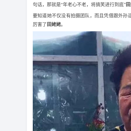
句话，那就是“年老心不老，将搞笑进行到底”
田
要知道她不仅没有拍摄团队，而且凭借跟外孙逗
厉害了
田姥姥
。