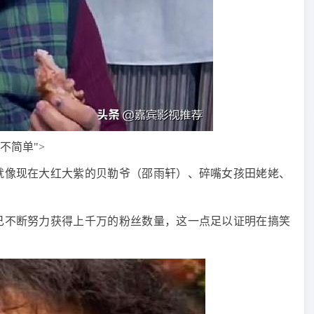
不简单">
就像现在大红大紫的贝勒爷（邵雨轩）、碎嘴女孩田姥姥、
己不断努力获得上千万的粉丝数量，这一点足以证明在搞笑