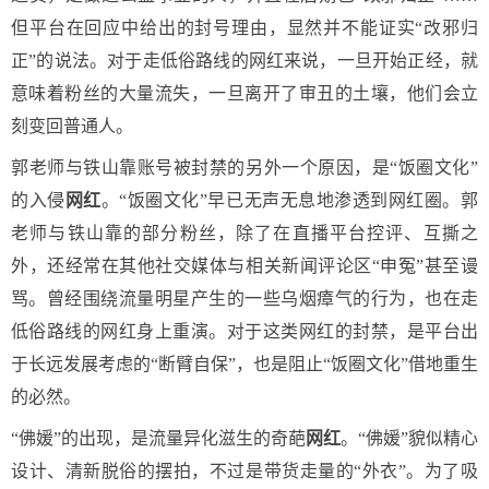
但平台在回应中给出的封号理由，显然并不能证实“改邪归
正”的说法。对于走低俗路线的网红来说，一旦开始正经，就
意味着粉丝的大量流失，一旦离开了审丑的土壤，他们会立
刻变回普通人。
郭老师与铁山靠账号被封禁的另外一个原因，是“饭圈文化”
的入侵
网红
。“饭圈文化”早已无声无息地渗透到网红圈。郭
老师与铁山靠的部分粉丝，除了在直播平台控评、互撕之
外，还经常在其他社交媒体与相关新闻评论区“申冤”甚至谩
骂。曾经围绕流量明星产生的一些乌烟瘴气的行为，也在走
低俗路线的网红身上重演。对于这类网红的封禁，是平台出
于长远发展考虑的“断臂自保”，也是阻止“饭圈文化”借地重生
的必然。
“佛媛”的出现，是流量异化滋生的奇葩
网红
。“佛媛”貌似精心
设计、清新脱俗的摆拍，不过是带货走量的“外衣”。为了吸