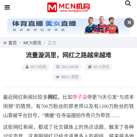
✕
首页
MCN资讯
正文
流量漩涡里，网红之路越来越难
MCN机构
2022-04-09
MCN资讯
36611 浏览
最近网红新闻比较多
网红
，比如
李子柒
停更70天引发“与资本
闹掰”的猜想，有700万粉丝的郭老师以及有1200万粉丝的铁
山靠被平台封号，“佛媛”在寺庙摆拍作秀只为带货……
这些网红新闻，都成了社交媒体上的热点话题，触发了各种
讨论声音，这表明网红已经走进更多人的视线，越来越多地