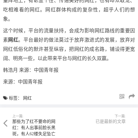
量阵地上，有彰显个性、传递美好的网红，也有哗众取宠、
吃相难看的网红。网红群体构成的复杂性，超乎人们的想
象。
这个时候，平台的流量扶持，会成为影响网红路线的重要因
素
网红
。平台最好的做法莫过于放弃激进式的发展，放弃对
网红低俗化的默许甚至纵容，把网红的成名路，铺设得更宽
阔、明亮一些，以此带来平台与网红的长久双赢。
韩浩月 来源：中国青年报
来源：中国青年报
标签：
网红
上一篇:
下一篇:
那些为了红不要命的网
已是最新的文章
红：有人出事前脸长黑
斑，有人62楼失足坠亡