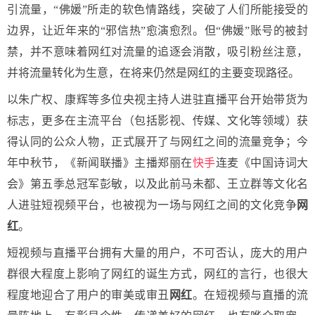
引流量，“佛媛”所走的软色情路线，突破了人们所能接受的
边界，让近年来的“邪信热”愈演愈烈。但“佛媛”账号的被封
禁，并不意味着网红对流量的追逐会消散，吸引粉丝注意，
并将流量转化为生意，在将来仍然是网红的主要变现路径。
以朱广权、康辉等多位央视主持人进驻直播平台开始带货为
标志，更多在主流平台（包括影视、传媒、文化等领域）获
得认同的公众人物，正式展开了与网红之间的流量竞争；今
年中秋节，《新闻联播》主播郑丽在
快手
连麦《中国诗词大
会》第五季总冠军彭敏，以及此前马未都、王立群等文化名
人进驻短视频平台，也被视为一场与网红之间的文化竞争
网
红
。
短视频与直播平台拥有大量的用户，不可否认，庞大的用户
群很大程度上影响了网红的诞生方式，网红的言行，也很大
程度地迎合了用户的审美或审丑
网红
。在短视频与直播的流