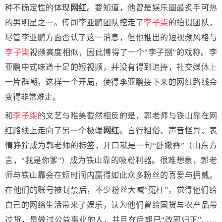
种不确定性的体现
网红
。要知道，他曾是娱乐圈最炙手可热
的男明星之一。传闻李亚鹏团队挖走了
李子柒
的拍摄团队，
尽管李亚鹏方面否认了这一消息，但他推出的短视频风格与
李子柒
视频高度相似，因此博得了一个“李子捌”的戏称。李
亚鹏中式味道十足的短视频，并没有得到追捧，社交媒体上
一片群嘲，这样一个开局，使得李亚鹏接下来的网红路线会
变得非常难走。
和
李子柒
的文艺与唯美截然相反的是，郭老师与铁山靠在网
红路线上走向了另一个极端
网红
。言行粗俗、声音怪异、表
情狰狞成为郭老师的标签，开口就是一句“卧嫩叠”（山东方
言，“我是你爹”）成为铁山靠的吸粉利器。很难想象，郭老
师与铁山靠会在短时间内赢得如此众多粉丝的喜爱与拥戴。
在他们的账号被封禁后，不少粉丝大喊“冤枉”，觉得他们给
自己的网络生活带来了娱乐，认为他们曾给国货与农产品带
过货，是做过公益事业的人，并且在后期已“改邪归正”……