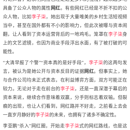
具备了公众人物的属性
网红
。有些网红已经是不折不扣的公
众人物，比如
李子柒
，她出现于大量唯美的乡村生活短视频
当中，甚至在国外都有不小的影响力，但此次被曝与资本闹
翻，让人看到了资本运营背后的一地鸡毛。笼罩在
李子柒
身
上的文艺滤镜，也因为商业手段浮出水面，有了被打破的可
能性。
“大清早报了个警”“资本真的是好手段”，
李子柒
的这两句发
言，被认为是她公开与资本反目的证据
网红
。但事实上，她
与合作公司均未正式表态，在利益博弈方面，双方可能正在
较力。无论对于走在前台的
李子柒
，还是一直深潜于幕后的
资本来说，继续合作意味着双赢，分手则标志着双输。但裂
痕的出现，也让人们看到，网红路并不好走，之前看上去会
一直岁月静好的
李子柒
的未来，也拥有了诸多不确定性。
李亚鹏“杀入”网红圈，开始走
李子柒
式的网红路线，也是这