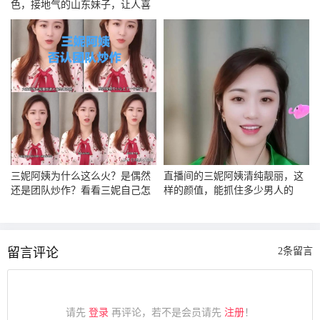
色，接地气的山东妹子，让人喜
欢
三妮阿姨为什么这么火？是偶然
直播间的三妮阿姨清纯靓丽，这
还是团队炒作？看看三妮自己怎
样的颜值，能抓住多少男人的
么说
心？
留言评论
2条留言
请先
登录
再评论，若不是会员请先
注册
！