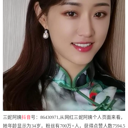
三妮阿姨
抖音
号：86430971,从网红三妮阿姨个人页面来看，
她年龄显示为34岁，粉丝有700万+人，获得点赞人数7594.5