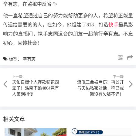
辛有志，在监狱中反省 ">
他一直希望通过自己的努力能帮助更多的人，希望将正能量
传递给需要的的人，在如今，他组建了818，打造
快手
最具影
响力的直播间，携手志同道合的朋友一起前行
辛有志
。不忘
初心，回馈社会！
标签：
辛有志
上一篇:
下一篇:
天佑自爆个人存款够花四
流氓三金被骂伤！再公开
辈子！浩南下跪4864竟有
与天佑私密对话，称已戒
人策划指使
赌没有欠钱不还！
相关文章