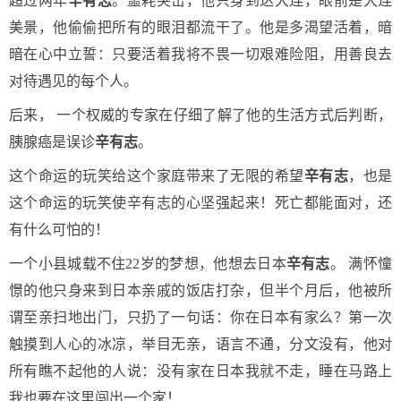
超过两年
辛有志
。噩耗突击，他只身到达大连，眼前是大连
美景，他偷偷把所有的眼泪都流干了。他是多渴望活着，暗
暗在心中立誓：只要活着我将不畏一切艰难险阻，用善良去
对待遇见的每个人。
后来， 一个权威的专家在仔细了解了他的生活方式后判断，
胰腺癌是误诊
辛有志
。
这个命运的玩笑给这个家庭带来了无限的希望
辛有志
，也是
这个命运的玩笑使辛有志的心坚强起来！死亡都能面对，还
有什么可怕的！
一个小县城载不住22岁的梦想，他想去日本
辛有志
。 满怀憧
憬的他只身来到日本亲戚的饭店打杂，但半个月后，他被所
谓至亲扫地出门，只扔了一句话：你在日本有家么？第一次
触摸到人心的冰凉，举目无亲，语言不通，分文没有，他对
所有瞧不起他的人说：没有家在日本我就不走，睡在马路上
我也要在这里闯出一个家！