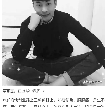
辛有志，在监狱中反省 ">
19岁的他创业路上正蒸蒸日上，却被诊断：胰腺癌，余生不