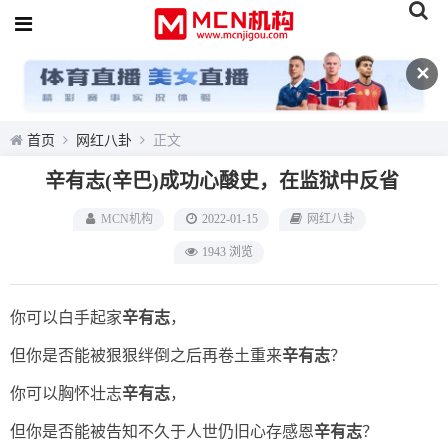
✕
首页
网红八卦
正文
辛有志(辛巴)成功心酸史，在监狱中反省
MCN机构
2022-01-15
网红八卦
1943 浏览
你可以白手起家
辛有志
，
但你是否能被狠狠绊倒之后再卷土重来
辛有志
？
你可以胸怀壮志
辛有志
，
但你是否能被告知不久于人世仍旧心存感恩
辛有志
？