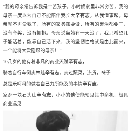
“我的母亲常告诉我是个苦孩子，小时候家里非常穷苦，我的
母亲一度以为自己不能陪伴我长大
辛有志
。从我懂事起，母
亲就不再爱我了，所有的家务都要做，所有的累活都要干，
没有夸奖，没有拥抱。母亲说当她有一天没了，我只希望儿
子能活着，能靠自己活下来，我的坚韧性格就是由此而来，
一个能将大爱隐忍的母亲！ ”
10几岁的他有着非凡的商业天赋
辛有志
，
骑着自行车倒卖林蛙
辛有志
，卖过蔬菜，冻货，袜子.....
总是乐呵呵的做着自己力所能及的事情
辛有志
。
家乡一块石头山
辛有志
，小小的他便能预见其中商机，极具
商业远见