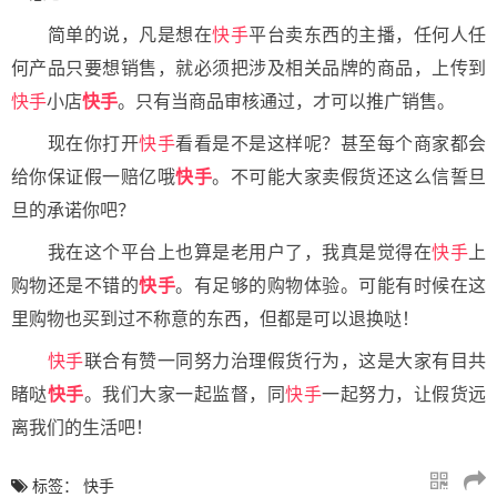
简单的说，凡是想在
快手
平台卖东西的主播，任何人任
何产品只要想销售，就必须把涉及相关品牌的商品，上传到
快手
小店
快手
。只有当商品审核通过，才可以推广销售。
现在你打开
快手
看看是不是这样呢？甚至每个商家都会
给你保证假一赔亿哦
快手
。不可能大家卖假货还这么信誓旦
旦的承诺你吧？
我在这个平台上也算是老用户了，我真是觉得在
快手
上
购物还是不错的
快手
。有足够的购物体验。可能有时候在这
里购物也买到过不称意的东西，但都是可以退换哒！
快手
联合有赞一同努力治理假货行为，这是大家有目共
睹哒
快手
。我们大家一起监督，同
快手
一起努力，让假货远
离我们的生活吧！
标签：
快手