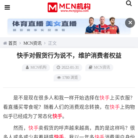
✕
首页
MCN资讯
正文
快手对假货行为说不，维护消费者权益
MCN机构
2022-01-31
MCN资讯
1780 浏览
是不是现在很多人和我一样开始选择在
快手
上买衣服？
看直播买零食呢？随着人们的消费观念转换，在
快手
上购物
似乎已经成为了常态化
快手
。
然而，
快手
卖假货的呼声越来越高，真的是这样吗？很
多人或多或少有着疑惑
快手
。我以一年多
快手
消费用户身份