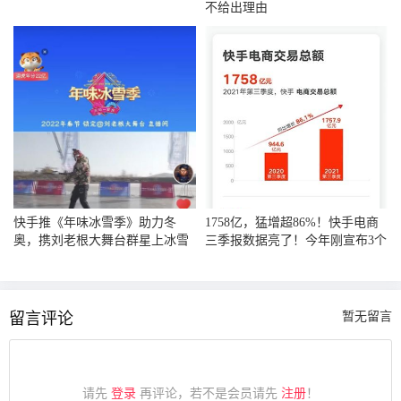
不给出理由
快手推《年味冰雪季》助力冬
1758亿，猛增超86%！快手电商
奥，携刘老根大舞台群星上冰雪
三季报数据亮了！今年刚宣布3个
开整
大动作
留言评论
暂无留言
请先
登录
再评论，若不是会员请先
注册
！