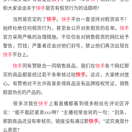
和大家谈谈关于
快手
是否有假货行为的话题吧！
当然是否定的了
快手
。
快手
平台一直坚持对假货说不！
始终杜绝任何假货行为，甚至会公开对卖假货的名单。
快手
官方采用严格的治理措施。不仅仅会对销售假货的网红给予
警告，罚钱；严重者还会对他们封号，禁止他们再次出现在
快手
平台上。
快手
同有赞联合一同销售商品，我们在
快手
各个网红那
买的商品都是经过若干条审核过哒
快手
。这点，大家绝对放
心。有赞绝对不允许商家卖得商品没有品牌授权凭证，销售
假冒伪劣的产品的。
很多次我在
快手
上看直播都看到很多粉丝在评论区评
论：“能不能赶紧卖xxx啊？”主播经常会说的一句：“别急，
那款商品还没有审核完，链接没有通过那
快手
。”这究竟是什
么意思？