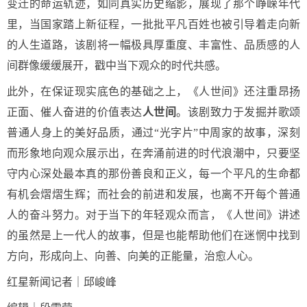
变迁的命运轨迹，如同真实历史缩影，展现了那个峥嵘年代
里，当国家踏上新征程，一批批平凡百姓也被引导着走向新
的人生道路，该剧将一幅极具厚重度、丰富性、品质感的人
间群像缓缓展开，戳中当下观众的时代共感。
此外，在保证现实底色的基础之上，《人世间》还注重昂扬
正面、催人奋进的价值表达
人世间
。该剧致力于发掘并歌颂
普通人身上的美好品质，通过“光字片”中周家的故事，深刻
而形象地向观众展示出，在奔涌前进的时代浪潮中，只要坚
守内心深处最本真的那份善良和正义，每一个平凡的生命都
有机会熠熠生辉；而社会的前进和发展，也离不开每个普通
人的奋斗努力。对于当下的年轻观众而言，《人世间》讲述
的虽然是上一代人的故事，但是也能帮助他们在迷惘中找到
方向，形成向上、向善、向美的正能量，治愈人心。
红星新闻记者｜邱峻峰