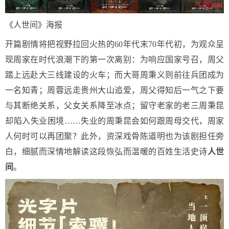
《人世间》海报
开篇剧情将把视野拉回火热的60年代末70年代初，为观众呈
现周家在时代浪潮下的第一次离别：为响应国家号召，周父
踏上远赴大三线建设的火车；而大哥周秉义则前往兵团成为
一名知青；周蓉远走贵州大山追爱，周父得知后一气之下要
与其断绝关系，父女关系降至冰点；留守老家的老三周秉昆
却陷入失业困境……失业的周秉昆会如何跟周母交代，周家
人何时可以再团聚？此外，资深戏骨陈道明也为该剧担任旁
白，细腻而深情地解读这段恢弘而温暖的百姓生活史诗
人世
间
。