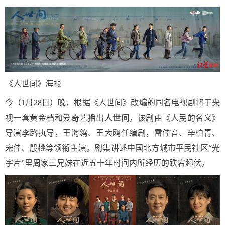
《人世间》海报
今（1月28日）晚，根据《人世间》改编的同名电视剧将于央
视一套黄金档和爱奇艺播出
人世间
。该剧由《人民的名义》
导演李路执导，王海鸰、王大鸥任编剧，雷佳音、辛柏青、
宋佳、殷桃等领衔主演。剧集讲述中国北方城市平民社区“光
字片”里周家三兄妹在近五十年时间内所经历的跌宕起伏。