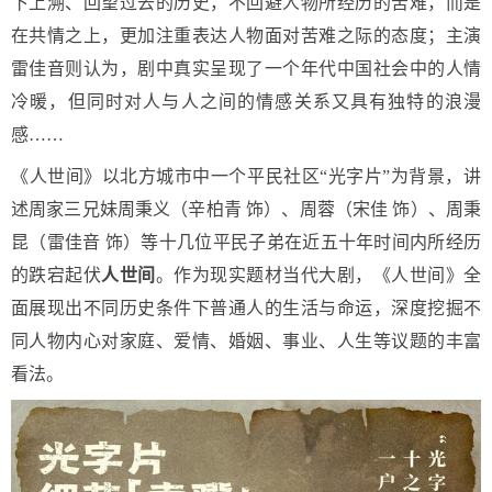
下上溯、回望过去的历史，不回避人物所经历的苦难，而是
在共情之上，更加注重表达人物面对苦难之际的态度；主演
雷佳音则认为，剧中真实呈现了一个年代中国社会中的人情
冷暖，但同时对人与人之间的情感关系又具有独特的浪漫
感……
《人世间》以北方城市中一个平民社区“光字片”为背景，讲
述周家三兄妹周秉义（辛柏青 饰）、周蓉（宋佳 饰）、周秉
昆（雷佳音 饰）等十几位平民子弟在近五十年时间内所经历
的跌宕起伏
人世间
。作为现实题材当代大剧，《人世间》全
面展现出不同历史条件下普通人的生活与命运，深度挖掘不
同人物内心对家庭、爱情、婚姻、事业、人生等议题的丰富
看法。