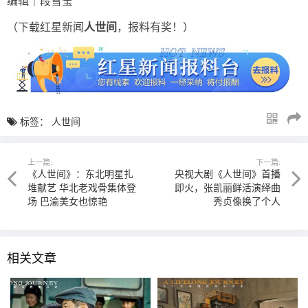
编辑｜段雪莹
（下载红星新闻
人世间
，报料有奖！）
标签：
人世间
上一篇:
下一篇:
《人世间》：东北明星扎
央视大剧《人世间》首播
堆献艺 华北老戏骨集体登
即火，张凯丽鲜活演绎曲
场 巴渝美女也惊艳
秀贞像换了个人
相关文章