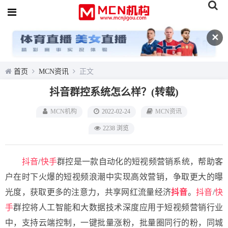
✕
首页
MCN资讯
正文
抖音群控系统怎么样？(转载)
MCN机构
2022-02-24
MCN资讯
2238 浏览
抖音
/
快手
群控是一款自动化的短视频营销系统，帮助客
户在时下火爆的短视频浪潮中实现高效营销，争取更大的曝
光度，获取更多的注意力，共享网红流量经济
抖音
。
抖音
/
快
手
群控将人工智能和大数据技术深度应用于短视频营销行业
中，支持云端控制，一键批量涨粉，批量圈同行的粉，同城