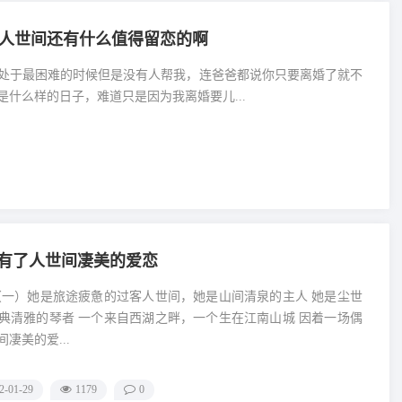
人世间还有什么值得留恋的啊
处于最困难的时候但是没有人帮我，连爸爸都说你只要离婚了就不
什么样的日子，难道只是因为我离婚要儿...
有了人世间凄美的爱恋
（一）她是旅途疲惫的过客人世间，她是山间清泉的主人 她是尘世
典清雅的琴者 一个来自西湖之畔，一个生在江南山城 因着一场偶
凄美的爱...
2-01-29
1179
0