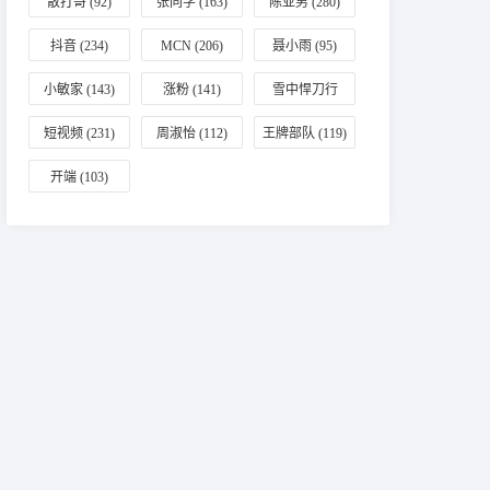
散打哥
(92)
张同学
(163)
陈亚男
(280)
抖音
(234)
MCN
(206)
聂小雨
(95)
小敏家
(143)
涨粉
(141)
雪中悍刀行
(196)
短视频
(231)
周淑怡
(112)
王牌部队
(119)
开端
(103)