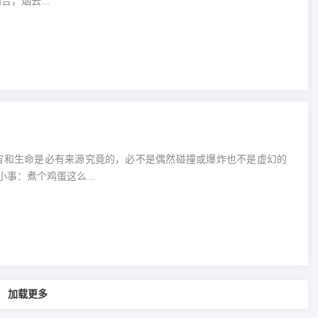
，烟云...
宙和生命是必有来源究竟的，必不是偶然碰撞或爆炸也不是虚幻的
事：煮个鸡蛋这么...
加载更多