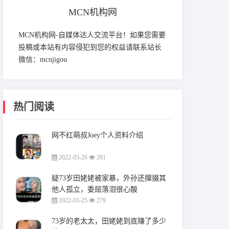
MCN机构网
MCN机构网-自媒体达人交流平台！如果您需要
投稿或本站有内容侵犯到您的权益请联系站长
微信：mcnjigou
热门阅读
网不红萌叔Joey个人资料介绍
2022-03-26
281
疑73岁田姥姥被家暴，外孙还撺掇其
他人孤立，委屈落泪很心酸
2022-03-25
279
73岁的老太太，田姥姥到底赚了多少