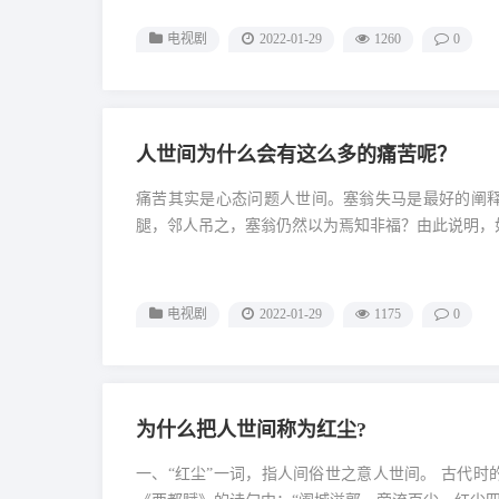
电视剧
2022-01-29
1260
0
人世间为什么会有这么多的痛苦呢？
痛苦其实是心态问题人世间。塞翁失马是最好的阐
腿，邻人吊之，塞翁仍然以为焉知非福？由此说明，如
电视剧
2022-01-29
1175
0
为什么把人世间称为红尘?
一、“红尘”一词，指人间俗世之意人世间。 古代时的“红尘”一词原意是指繁华的都市。出自东汉文学家、史学家班固