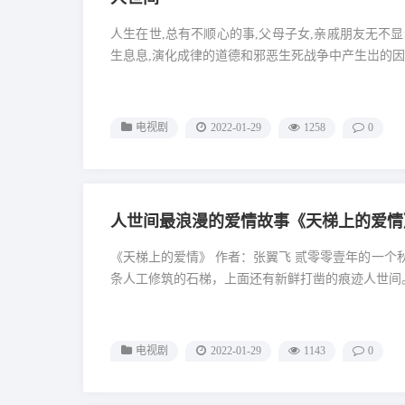
人生在世,总有不顺心的事,父母子女,亲戚朋友无不
生息息,演化成律的道德和邪恶生死战争中产生岀的因
电视剧
2022-01-29
1258
0
人世间最浪漫的爱情故事《天梯上的爱情
《天梯上的爱情》 作者：张翼飞 贰零零壹年的一个秋日，一支探险队行走在江津的一处森林中人世间。 他们发现了一
电视剧
2022-01-29
1143
0