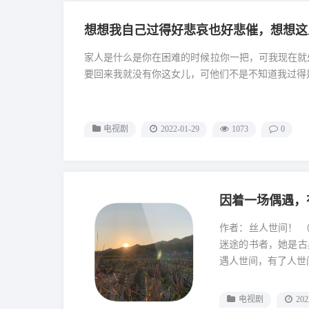
想想我自己过得好悲哀也好悲催，想想这
家人是什么是你在困难的时候拉你一把，可我现在就
要回来我就没有你这女儿，可他们不是不知道我过得是
电视剧
2022-01-29
1073
0
因着一场偶遇，
作者：丝人世间！ 
迷途的书者，她是古
遇人世间，有了人世间
电视剧
202