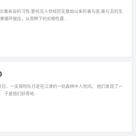
显示着各自的习性,更何况人世经历无数劫以来的善与恶,美与丑的生
果循环报应，从而种下的劣根性遇...
》
条人工修筑的石梯，上面还有新鲜打凿的痕迹人世间。 于是他们好奇地...