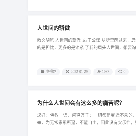
人世间的骄傲
散文随笔 人世间的骄傲 文/于公谨 从梦里醒过来
的是担忧，更多的是锁紧 了我的眉头人世间，想要询问
电视剧
2022-01-29
1087
0
为什么人世间会有这么多的痛苦呢？
您好：佛教一语，阐释万千：一切都是变迁不息的
宰，为无常患累所逼，不能自主，因此没有安乐性，只