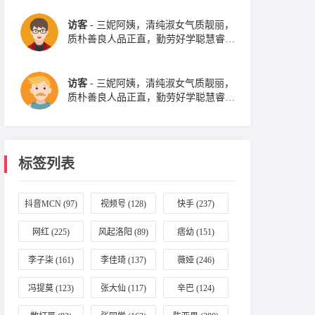
访客
- 三妮阿姨，清纯淑女气质靓丽，
质朴善良人品正直，勤劳好学聪慧睿
智。
访客
- 三妮阿姨，清纯淑女气质靓丽，
质朴善良人品正直，勤劳好学聪慧睿
智。
标签列表
抖音MCN
(97)
视频号
(128)
快手
(237)
网红
(225)
风起洛阳
(89)
痞幼
(151)
李子柒
(161)
李佳琦
(137)
薇娅
(246)
冯提莫
(123)
张大仙
(117)
辛巴
(124)