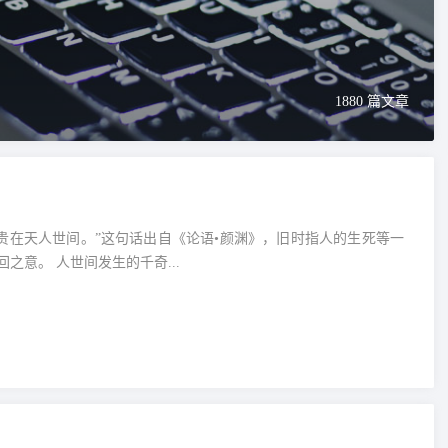
1880 篇文章
切遭际皆由天命决定。常用作事势所至，人力不可挽回之意。 人世间发生的千奇...