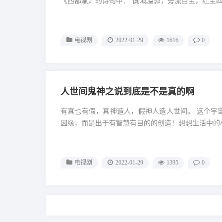
《西都赋》的诗句中：“阗城溢郭，旁流百尘，红尘四合
电视剧
2022-01-29
1616
0
人世间鬼神之说到底是不是真的啊
有真也有假，真神造人，假神人造人世间。 这个宇
因缘，而是出于有智慧有目的的创造！想想生活中的小
电视剧
2022-01-29
1395
0