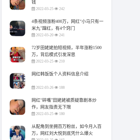
钱
2022-03-25
242
4条视频涨粉400万，网红“小马只有一
米九”蹿红，有4个窍门
2022-03-20
241
72岁田姥姥拍短视频，半年涨粉1500
万，背后模式引发深思
2022-03-25
210
网红韩饭饭个人资料信息介绍
2022-03-26
188
网红“碎嘴”田姥姥被质疑靠剧本炒
作，网友指责无下限
2022-03-25
180
从配角到坐拥百万粉丝，如今月入百
万，网红刘大悦到底凭什么爆火