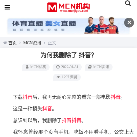
✕
首页
MCN资讯
正文
为何我删除了 抖音？
MCN机构
2022-01-31
MCN资讯
1295 浏览
下载
抖音
后，我再无耐心完整的看完一部电影
抖音
。
这是一种损失
抖音
。
意识到以后，我删除了
抖音
抖音
。
我怀念曾经那个没有手机，吃饭不用看手机，公交上大