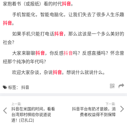
家抱着书（或报纸）看的时代
抖音
。
手机智能化，智能电脑化，让我们失去了很多人生乐趣
抖音
。
如果手机只能打电话
抖音
，那么这该是一个多么美好的
社会？
大家来聊聊
抖音
，你反感
抖音
吗？反感直播吗？怀念曾
经那个纯净的年代吗？
欢迎大家杂谈，杂说
抖音
。想说什么就说什么。
标签：
抖音
上一篇:
下一篇:
抖音在米国的时间，看看
抖音平台有奶才是娘，消
台湾郑村棋给你说道说
费者权益得不到保障
道！[已扎口]