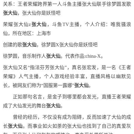
关系：王者荣耀跨界第一人斗鱼主播张大仙联手徐梦圆发歌
张大仙
，张大仙你是妖怪吧
荣耀张大仙z
张大仙
，斗鱼TV主播，个人介绍：唯我骚浪
仙，所在地区：上海市
创建的歌
张大仙
，徐梦圆X张大仙你是妖怪吧
徐梦圆，音乐制作人
张大仙
。代表作品:china-X。
张大仙又名“指法芬芳张大仙”，真名张宏发，是一名《王者
荣耀》人气主播，个人游戏经验丰富，直播风格以幽默见
长，被网友们称为“国服第一露娜”
张大仙
。
正如那句名言，是金子到哪里都会发光，直播王者荣耀
成了大仙发光的舞台
张大仙
。
曾经的经历，不仅没有成为阻碍，反而加速了大仙的成
长
张大仙
。而事业如火如荼的张大仙也找到了自己的真爱灰