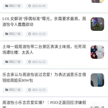
网红八卦
2022-01-05
LOL女解说“择偶标准”曝光，余霜要求最高，周
淑怡令人蠢蠢欲动
网红八卦
2021-12-25
土味一姐周淑怡带二台景区表演土味摇，社死现
场遭吐槽：太丢人
网红八卦
2021-12-25
乐言承认与周淑怡谈过恋爱！为表达诚意乐言借
钱给周姐买80W包
网红八卦
2021-12-25
周淑怡小乐言恋爱实锤？｜PDD正面回应涉嫌假