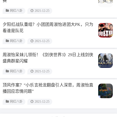
赛
网红八卦
2021-12-25
夕阳红战队重组？小团团周淑怡进团大PK，只为
看谁是队花
网红八卦
2021-12-25
周淑怡呆妹儿领衔！《剑侠世界3》29日上线剑侠
盛典群星闪耀
网红八卦
2021-12-25
顶风作案？“小乐言抢龙翻盘引人深思，周淑怡直
播回应恋情问题”
网红八卦
2021-12-25