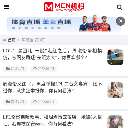
✕
首页
周淑怡 第3页
LOL：腐团儿“一腿”走红之后，周淑怡争相模
仿，被网友质疑“差距太大”，你喜欢哪个？
网红八卦
2022-01-05
周淑怡又酸了，再度举报LPL二台女嘉宾：比不
过你，就疯狂举报你，你有何看法？
网红八卦
2022-01-05
LPL骆歆自曝糗事：和周淑怡去夜店，她被8人搭
讪，我却被保安gank，你有何看法？