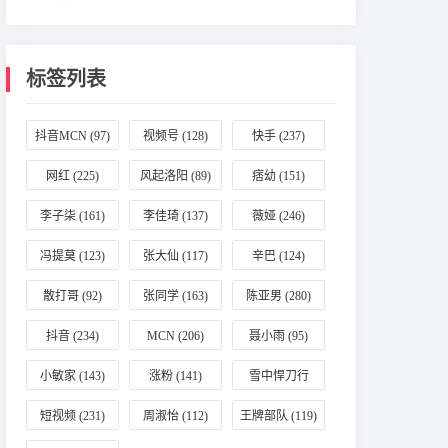
标签列表
抖音MCN
(97)
视频号
(128)
快手
(237)
网红
(225)
风起洛阳
(89)
痞幼
(151)
李子柒
(161)
李佳琦
(137)
薇娅
(246)
冯提莫
(123)
张大仙
(117)
辛巴
(124)
散打哥
(92)
张同学
(163)
陈亚男
(280)
抖音
(234)
MCN
(206)
聂小雨
(95)
小敏家
(143)
涨粉
(141)
雪中悍刀行
(196)
短视频
(231)
周淑怡
(112)
王牌部队
(119)