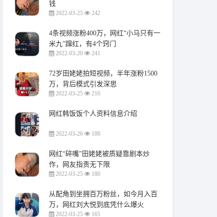
钱
2022-03-25
242
4条视频涨粉400万，网红“小马只有一
米九”蹿红，有4个窍门
2022-03-20
241
72岁田姥姥拍短视频，半年涨粉1500
万，背后模式引发深思
2022-03-25
210
网红韩饭饭个人资料信息介绍
2022-03-26
188
网红“碎嘴”田姥姥被质疑靠剧本炒
作，网友指责无下限
2022-03-25
180
从配角到坐拥百万粉丝，如今月入百
万，网红刘大悦到底凭什么爆火
2022-03-25
165