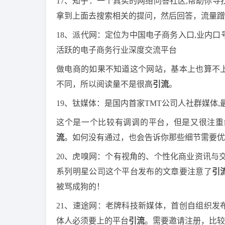
17、知乎：一个真实的网络问答社区,帮助你
拿到上面去搜索相关的提问，然后回答，流量蹭
18、派代网：定位为中国电子商务入口,业内口号
活跃的电子商务行业深度交流平台
做电商的如果不知道这个网站，基本上也算不
不同，所以阅读量不是很高
引流
。
19、钛媒体：是国内首家TMT公司人社群媒体
这个是一个比较有调调的平台，但是又很注重
流
。如何没有通过，也会告诉你那些细节需要优
20、虎嗅网：个有视角的、个性化商业资讯与
系列明星公司这个平台发布的文章要注意了
引
被骂成狗的！
21、速途网：老牌科技新媒体，首创自组织发
体人必须要上的平台
引流
。需要邀请注册，比较