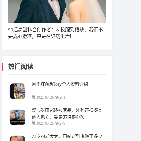
90后高甜抖音创作者：从校服到婚纱，我们不
是成心撒糖，只是在记载生活！
热门阅读
网不红萌叔Joey个人资料介绍
2022-03-26
281
疑73岁田姥姥被家暴，外孙还撺掇其
他人孤立，委屈落泪很心酸
2022-03-25
279
73岁的老太太，田姥姥到底赚了多少