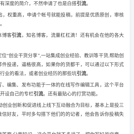
有深度的简介，不然申请了也是白搭
引流
。
网站，权重高，申请个帐号就能投稿，前提是优质原创，审核
。
体博客
引流
，知名博客，流量杠杠滴！还有机会在他的各大
定位“创业干货分享”,一站集成创业经验、教训等干货,帮助创
邮件投递，逼格很高，如果你的货都干，可以通过以下形式
行业的看法，或者创业经历的那些坑
引流
。
写、编集、发布功能于一体的在线写作编辑工具，这个平台
开设自己的专栏
引流
。还有最贴心的打赏功能。
驱动创业创新和促进线上线下互动融合为目标，基本上是投三
微信好友，平时多勾搭下他们的的记者，他会告诉你投稿失