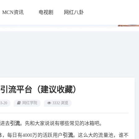
MCN资讯
电视剧
网红八卦
└
个引流平台（建议收藏）
03-20
网红学院
3332 浏览
进去
引流
。先和大家说说有哪些常见的冰箱吧。
，每日有4000万的活跃用户
引流
。这么大的流量池，谁不