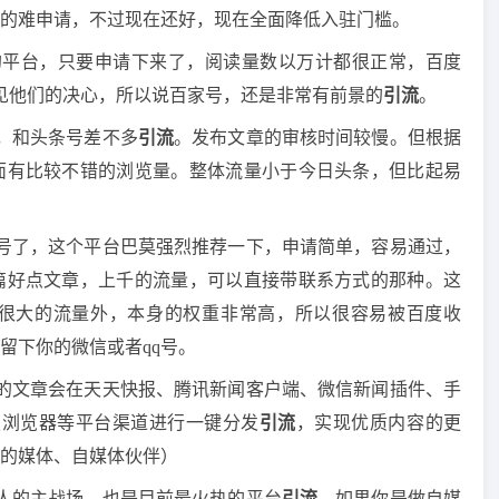
了名的难申请，不过现在还好，现在全面降低入驻门槛。
的平台，只要申请下来了，阅读量数以万计都很正常，百度
，可见他们的决心，所以说百家号，还是非常有前景的
引流
。
，和头条号差不多
引流
。发布文章的审核时间较慢。但根据
面有比较不错的浏览量。整体流量小于今日头条，但比起易
号了，这个平台巴莫强烈推荐一下，申请简单，容易通过，
篇好点文章，上千的流量，可以直接带联系方式的那种。这
很大的流量外，本身的权重非常高，所以很容易被百度收
留下你的微信或者qq号。
的文章会在天天快报、腾讯新闻客户端、微信新闻插件、手
Q浏览器等平台渠道进行一键分发
引流
，实现优质内容的更
的媒体、自媒体伙伴）
人的主战场，也是目前最火热的平台
引流
。如果你是做自媒