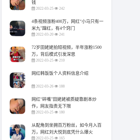
钱
2022-03-25
242
4条视频涨粉400万，网红“小马只有一
米九”蹿红，有4个窍门
2022-03-20
241
72岁田姥姥拍短视频，半年涨粉1500
万，背后模式引发深思
2022-03-25
210
网红韩饭饭个人资料信息介绍
2022-03-26
188
网红“碎嘴”田姥姥被质疑靠剧本炒
作，网友指责无下限
2022-03-25
180
从配角到坐拥百万粉丝，如今月入百
万，网红刘大悦到底凭什么爆火
2022-03-25
165