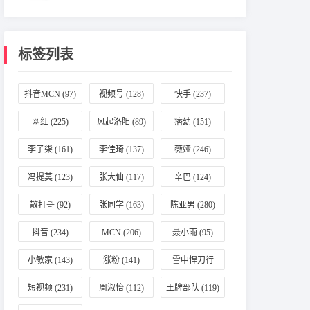
标签列表
抖音MCN
(97)
视频号
(128)
快手
(237)
网红
(225)
风起洛阳
(89)
痞幼
(151)
李子柒
(161)
李佳琦
(137)
薇娅
(246)
冯提莫
(123)
张大仙
(117)
辛巴
(124)
散打哥
(92)
张同学
(163)
陈亚男
(280)
抖音
(234)
MCN
(206)
聂小雨
(95)
小敏家
(143)
涨粉
(141)
雪中悍刀行
(196)
短视频
(231)
周淑怡
(112)
王牌部队
(119)