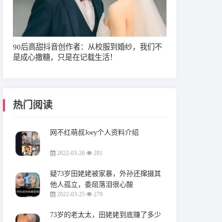
90后高甜抖音创作者：从校服到婚纱，我们不
是成心撒糖，只是在记载生活！
热门阅读
网不红萌叔Joey个人资料介绍
2022-03-26
281
疑73岁田姥姥被家暴，外孙还撺掇其
他人孤立，委屈落泪很心酸
2022-03-25
279
73岁的老太太，田姥姥到底赚了多少