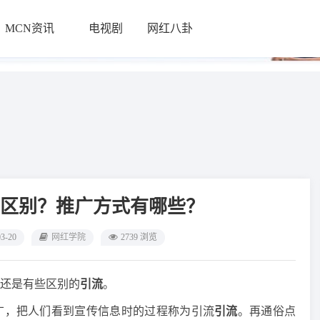
MCN资讯
电视剧
网红八卦
└
区别？推广方式有哪些？
03-20
网红学院
2739 浏览
还是有些区别的
引流
。
广，把人们看到宣传信息时的过程称为引流
引流
。再通俗点