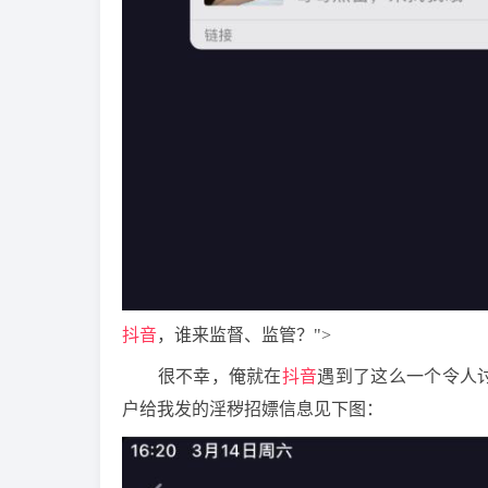
抖音
，谁来监督、监管？">
很不幸，俺就在
抖音
遇到了这么一个令人
户给我发的淫秽招嫖信息见下图：