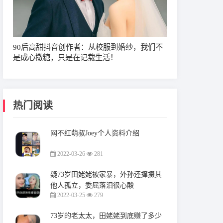
90后高甜抖音创作者：从校服到婚纱，我们不
是成心撒糖，只是在记载生活！
热门阅读
网不红萌叔Joey个人资料介绍
2022-03-26
281
疑73岁田姥姥被家暴，外孙还撺掇其
他人孤立，委屈落泪很心酸
2022-03-25
279
73岁的老太太，田姥姥到底赚了多少