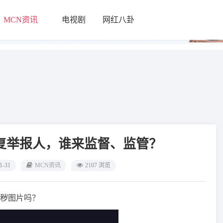
MCN资讯
电视剧
网红八卦
└
复举报人，谁来监督、监管？
1-31
MCN资讯
2107 浏览
秽图片吗？