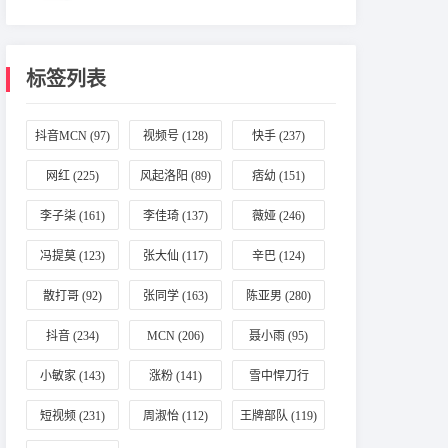
标签列表
抖音MCN
(97)
视频号
(128)
快手
(237)
网红
(225)
风起洛阳
(89)
痞幼
(151)
李子柒
(161)
李佳琦
(137)
薇娅
(246)
冯提莫
(123)
张大仙
(117)
辛巴
(124)
散打哥
(92)
张同学
(163)
陈亚男
(280)
抖音
(234)
MCN
(206)
聂小雨
(95)
小敏家
(143)
涨粉
(141)
雪中悍刀行
(196)
短视频
(231)
周淑怡
(112)
王牌部队
(119)