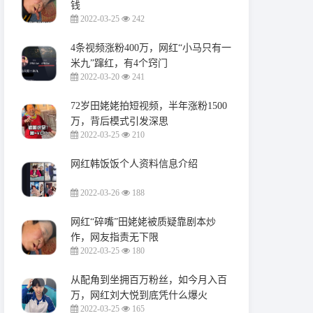
钱
2022-03-25
242
4条视频涨粉400万，网红“小马只有一
米九”蹿红，有4个窍门
2022-03-20
241
72岁田姥姥拍短视频，半年涨粉1500
万，背后模式引发深思
2022-03-25
210
网红韩饭饭个人资料信息介绍
2022-03-26
188
网红“碎嘴”田姥姥被质疑靠剧本炒
作，网友指责无下限
2022-03-25
180
从配角到坐拥百万粉丝，如今月入百
万，网红刘大悦到底凭什么爆火
2022-03-25
165